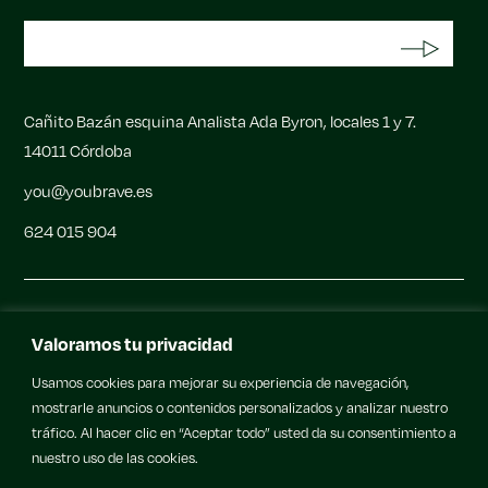
S
Cañito Bazán esquina Analista Ada Byron, locales 1 y 7.
14011 Córdoba
you@youbrave.es
624 015 904
Barre
Horario
Valoramos tu privacidad
Entrenamiento de Fuerza
Tarifas
Usamos cookies para mejorar su experiencia de navegación,
Pilates Reformer
Contacto
mostrarle anuncios o contenidos personalizados y analizar nuestro
Yoga
Sobre YOU
b
rave
tráfico. Al hacer clic en “Aceptar todo” usted da su consentimiento a
Programas y Eventos
nuestro uso de las cookies.